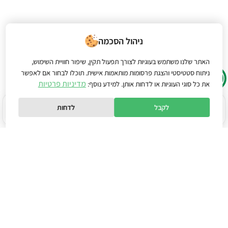
ניהול הסכמה
האתר שלנו משתמש בעוגיות לצורך תפעול תקין, שיפור חוויית השימוש,
ניתוח סטטיסטי והצגת פרסומות מותאמות אישית. תוכלו לבחור אם לאפשר
מדיניות פרטיות
את כל סוגי העוגיות או לדחות אותן. למידע נוסף:
לקבל
לדחות
הישארו צעד אחד לפני כולם
עדכונים חכמים, חידושים וכלים פרקטיים שיעזרו לכם לחסוך
זמן יקר, לשפר תהליכים ולהגדיל מכירות, ישירות למייל שלכם.
דואר אלקטרוני