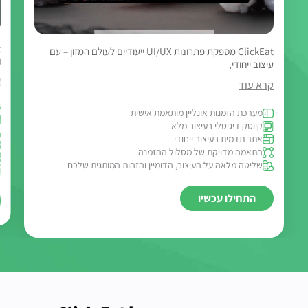
ClickEat מספקת פתרונות UI/UX ייעודיים לעולם המזון – עם
ו
עיצוב ייחודי,
ק
קרא עוד
מערכת הזמנות אונליין מותאמת אישית
קיוסק דיגיטלי בעיצוב מלא
אתר תדמית בעיצוב ייחודי
התאמה מדויקת של מסלול ההזמנה
שליטה מלאה על העיצוב, הדומיין והזהות המותגית שלכם
התחילו עכשיו